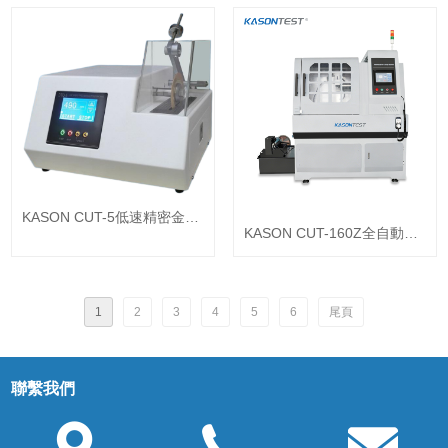
KASON CUT-5低速精密金相
KASON CUT-160Z全自動金
試樣切割機
相試樣大切割機
1
2
3
4
5
6
尾頁
聯繫我們