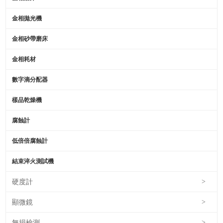
金相拋光機
金相砂帶磨床
金相耗材
數字滴分配器
樣品乾燥機
腐蝕計
低倍倍腐蝕計
結束淬火測試機
硬度計
>
顯微鏡
>
無損檢測
>